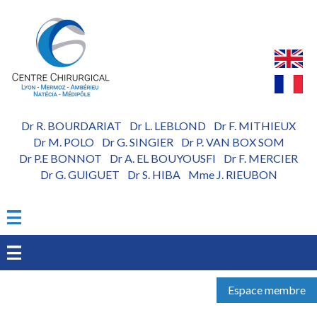
Aller
au
contenu
principal
Dr R. BOURDARIAT
Dr L. LEBLOND
Dr F. MITHIEUX
-
-
Dr M. POLO
Dr G. SINGIER
Dr P. VAN BOX SOM
-
-
Dr P.E BONNOT
Dr A. EL BOUYOUSFI
Dr F. MERCIER
-
-
Dr G. GUIGUET
Dr S. HIBA
Mme J. RIEUBON
-
-
Espace membre