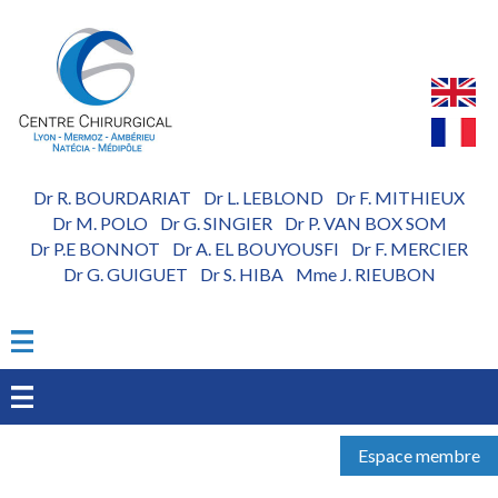
Aller
au
contenu
principal
Dr R. BOURDARIAT
Dr L. LEBLOND
Dr F. MITHIEUX
-
-
Dr M. POLO
Dr G. SINGIER
Dr P. VAN BOX SOM
-
-
Dr P.E BONNOT
Dr A. EL BOUYOUSFI
Dr F. MERCIER
-
-
Dr G. GUIGUET
Dr S. HIBA
Mme J. RIEUBON
-
-
Espace membre