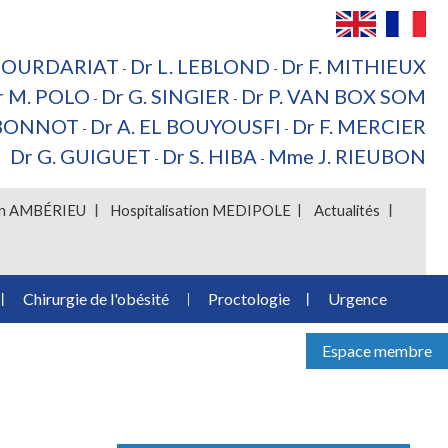
 BOURDARIAT
Dr L. LEBLOND
Dr F. MITHIEUX
-
-
r M. POLO
Dr G. SINGIER
Dr P. VAN BOX SOM
-
-
 BONNOT
Dr A. EL BOUYOUSFI
Dr F. MERCIER
-
-
Dr G. GUIGUET
Dr S. HIBA
Mme J. RIEUBON
-
-
ion AMBÉRIEU
Hospitalisation MEDIPOLE
Actualités
Chirurgie de l'obésité
Proctologie
Urgence
Espace membre