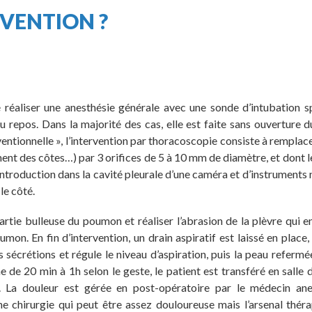
RVENTION ?
 de réaliser une anesthésie générale avec une sonde d’intubation s
 repos. Dans la majorité des cas, elle est faite sans ouverture d
entionnelle », l’intervention par thoracoscopie consiste à remplac
ent des côtes…) par 3 orifices de 5 à 10 mm de diamètre, et dont 
introduction dans la cavité pleurale d’une caméra et d’instruments 
 le côté.
partie bulleuse du poumon et réaliser l’abrasion de la plèvre qui e
on. En fin d’intervention, un drain aspiratif est laissé en place, 
es sécrétions et régule le niveau d’aspiration, puis la peau refermé
 de 20 min à 1h selon le geste, le patient est transféré en salle de
. La douleur est gérée en post-opératoire par le médecin ane
une chirurgie qui peut être assez douloureuse mais l’arsenal thér