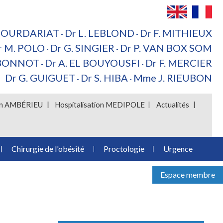
 BOURDARIAT
Dr L. LEBLOND
Dr F. MITHIEUX
-
-
r M. POLO
Dr G. SINGIER
Dr P. VAN BOX SOM
-
-
 BONNOT
Dr A. EL BOUYOUSFI
Dr F. MERCIER
-
-
Dr G. GUIGUET
Dr S. HIBA
Mme J. RIEUBON
-
-
ion AMBÉRIEU
Hospitalisation MEDIPOLE
Actualités
Chirurgie de l'obésité
Proctologie
Urgence
Espace membre