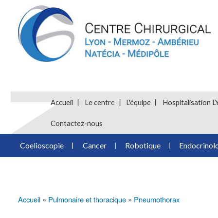
Accueil
Le centre
L'équipe
Hospitalisatio
Contactez-nous
Coelioscopie
Cancer
Robotique
Endocrinol
Accueil
Pulmonaire et thoracique
Pneumothorax