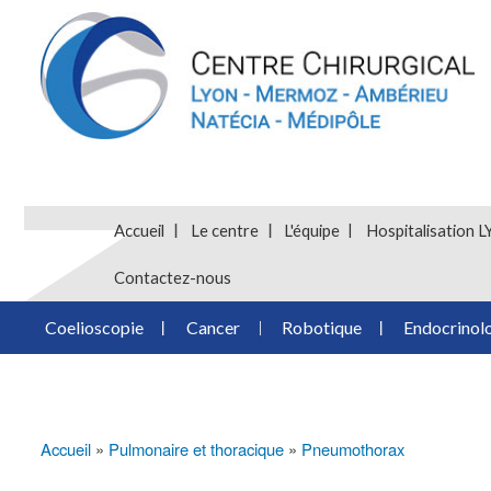
Accueil
Le centre
L'équipe
Hospitalisatio
Contactez-nous
Coelioscopie
Cancer
Robotique
Endocrinol
Accueil
Pulmonaire et thoracique
Pneumothorax