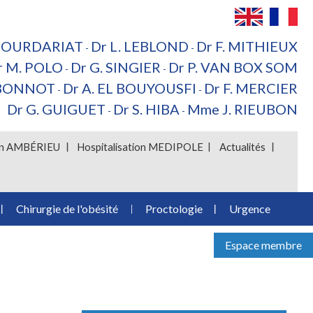
 BOURDARIAT
Dr L. LEBLOND
Dr F. MITHIEUX
-
-
r M. POLO
Dr G. SINGIER
Dr P. VAN BOX SOM
-
-
 BONNOT
Dr A. EL BOUYOUSFI
Dr F. MERCIER
-
-
Dr G. GUIGUET
Dr S. HIBA
Mme J. RIEUBON
-
-
ion AMBÉRIEU
Hospitalisation MEDIPOLE
Actualités
Chirurgie de l'obésité
Proctologie
Urgence
Espace membre