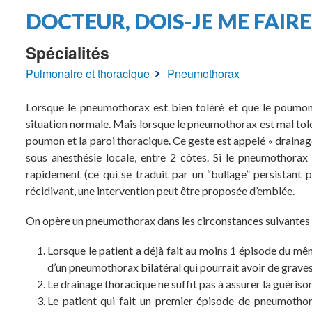
Fil
DOCTEUR, DOIS-JE ME FAIRE
d'Ariane
Spécialités
Pulmonaire et thoracique
Pneumothorax
Lorsque le pneumothorax est bien toléré et que le poumon 
situation normale. Mais lorsque le pneumothorax est mal toléré
poumon et la paroi thoracique. Ce geste est appelé « drainage
sous anesthésie locale, entre 2 côtes. Si le pneumothorax s
rapidement (ce qui se traduit par un “bullage” persistant p
récidivant, une intervention peut être proposée d’emblée.
On opère un pneumothorax dans les circonstances suivantes 
Lorsque le patient a déjà fait au moins 1 épisode du mêm
d’un pneumothorax bilatéral qui pourrait avoir de grave
Le drainage thoracique ne suffit pas à assurer la guérison
Le patient qui fait un premier épisode de pneumotho