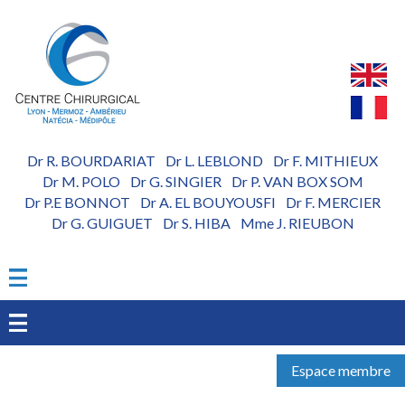
Aller
au
contenu
principal
Dr R. BOURDARIAT
Dr L. LEBLOND
Dr F. MITHIEUX
-
-
Dr M. POLO
Dr G. SINGIER
Dr P. VAN BOX SOM
-
-
Dr P.E BONNOT
Dr A. EL BOUYOUSFI
Dr F. MERCIER
-
-
Dr G. GUIGUET
Dr S. HIBA
Mme J. RIEUBON
-
-
Espace membre